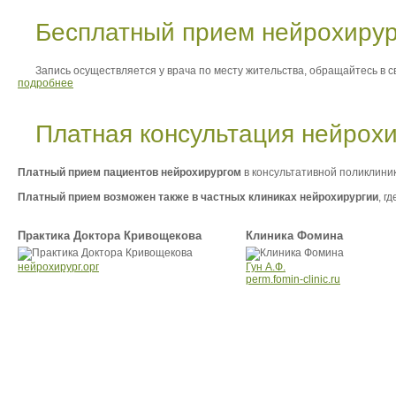
Бесплатный прием нейрохирур
Запись осуществляется у врача по месту жительства, обращайтесь в с
подробнее
Платная консультация нейрох
Платный
прием пациентов нейрохирургом
в консультативной поликлини
Платный прием возможен также в частных клиниках нейрохирургии
, г
Практика Доктора Кривощекова
Клиника Фомина
нейрохирург.орг
Гун А.Ф.
perm.fomin-clinic.ru