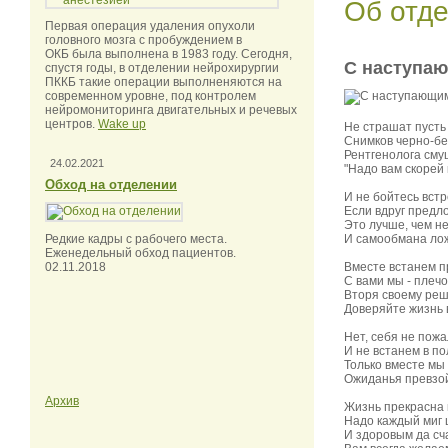
Об отд
Первая операция удаления опухоли
головного мозга с пробуждением в
ОКБ была выполнена в 1983 году. Сегодня,
С наступа
спустя годы, в отделении нейрохирургии
ПККБ такие операции выполненяются на
современном уровне, под контролем
нейромониторинга двигательных и речевых
центров.
Wake up
Не страшат пусть
Снимков черно-б
Рентгенолога смущ
24.02.2021
"Надо вам скорей к
Обход на отделении
И не бойтесь встр
Если вдруг предл
Это лучше, чем н
Редкие кадры с рабочего места.
И самообмана лож
Еженедельный обход пациентов.
02.11.2018
Вместе встанем п
С вами мы - плечо
Вторя своему реш
Доверяйте жизнь 
Нет, себя не пожа
И не встанем в по
Только вместе мы
Ожиданья превзо
Архив
Жизнь прекрасна
Надо каждый миг 
И здоровым да с