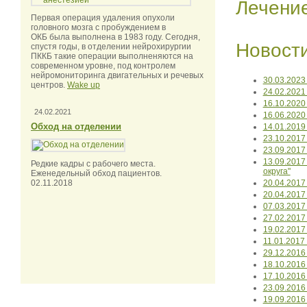
Лечени
Первая операция удаления опухоли
головного мозга с пробуждением в
ОКБ была выполнена в 1983 году. Сегодня,
Новост
спустя годы, в отделении нейрохирургии
ПККБ такие операции выполненяются на
современном уровне, под контролем
нейромониторинга двигательных и речевых
30.03.2023
центров.
Wake up
24.02.2021
16.10.2020
24.02.2021
16.06.2020
Обход на отделении
14.01.2019
23.10.201
23.09.2017
13.09.2017
Редкие кадры с рабочего места.
округа"
Еженедельный обход пациентов.
02.11.2018
20.04.2017
20.04.2017
07.03.2017
27.02.201
19.02.2017
11.01.201
29.12.201
18.10.201
17.10.2016
23.09.2016
19.09.201